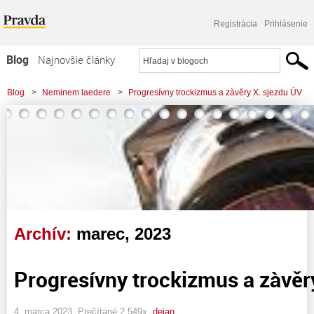
Registrácia
Prihlásenie
Blog
Najnovšie články
Najčítanejšie články
Blog
>
Neminem laedere
>
Progresívny trockizmus a zàvěry X. sjezdu ÚV
Najkomentovanejšie články
Zoznam blogov
Komerčné blogy
Archív:
marec, 2023
Progresívny trockizmus a zàvěr
4. marca 2023, Prečítané 2 549x,
dejan