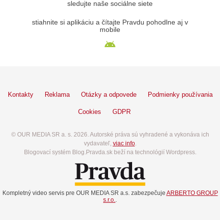
sledujte naše sociálne siete
stiahnite si aplikáciu a čítajte Pravdu pohodlne aj v
mobile
Kontakty
Reklama
Otázky a odpovede
Podmienky používania
Cookies
GDPR
© OUR MEDIA SR a. s. 2026. Autorské práva sú vyhradené a vykonáva ich
vydavateľ,
viac info
.
Blogovací systém Blog.Pravda.sk beží na technológií Wordpress.
Kompletný video servis pre OUR MEDIA SR a.s. zabezpečuje
ARBERTO GROUP
s.r.o.
.