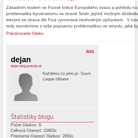
Zásadním bodem ve Ficové kritice Europského svazu a pohledu na p
problematika byrokratismu ve straně Směr, jejímž možným důsledkem
kterými se strana dle Fica vyrovnává nevhodným způsobem . V násl
tedy seznámíme s výše popsanou problematikou ve smyslu, jaká byla
Pokračovanie článku
RSS
dejan
dejan.blog.pravda.sk
Každému čo jeho je- Suum
cuique tribuere
Štatistiky blogu
Počet článkov: 8
Celková čítanosť: 22802x
Priemerná čítanosť článkov: 2850x